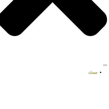
چمدان