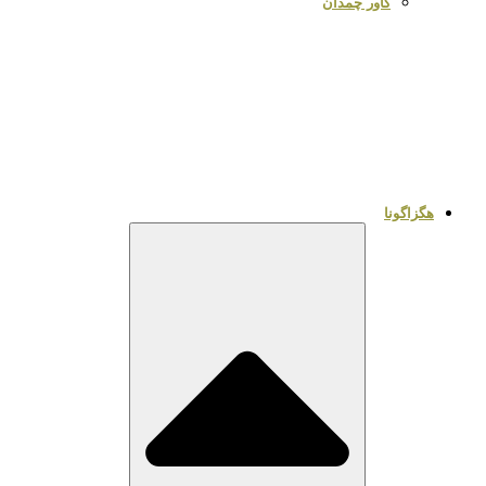
کاور چمدان
هگزاگونا