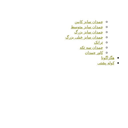
چمدان سایز کابین
چمدان سایز متوسط
چمدان سایز بزرگ
چمدان سایز خیلی بزرگ
ترانک
چمدان سه تکه
کاور چمدان
هگزاگونا
کوله پشتی