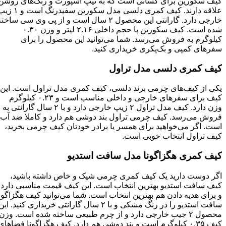
کیف سکورین برای کسانی است که به تیپ اسپورت و رنگ‌های روشن
علاقه دارند. کیف کمری دلسی مدل سکورین سفیدرنگ است و ۱ زیپ
خارجی دارد. گارانتی این محصول ۲ سال است و از پی وی سی ساخته
شده است. کیف سکورین با حجم داخلی ۲.۱۶ لیتر و وزن ۰.۳۰
کیلوگرم به فروش می‌رسد. شما می‌توانید این محصول را برای
سفرهای کمپی و بک‌پکری خریداری کنید.
کیف کمری دلسی مدل تراول
یکی از کیف‌های چرمی برند دلسی، کیف کمری مدل تراول است. این
کیف برای سفرهای خارجی و داخلی مناسب است و ۰.۲۳ کیلوگرم
وزن دارد. کیف مدل تراول ۲ زیپ خارجی دارد و با ۲ سال گارانتی به
فروش می‌رسد. کیف چرمی تراول بند دوشی هم دارد و کاملا ضد آب
است. اگر می‌خواهید برای همسر یا برادر خودتان کیف چرمی بخرید،
کیف تراول انتخاب خوبی است.
کیف کمری هگزاگونا مدل سافت استدیو
اگر دوست دارید یک کیف کمری چرمی شیک و خاص داشته باشید،
کیف سافت استدیو بهترین انتخاب است. این کیف قیمت مناسبی دارد
و برای هدیه دادن هم بهترین انتخاب است. شما می‌توانید کیف هگزاگونا
سافت استدیو را در رنگ مشکی و با ۲ سال گارانتی خریداری کنید. این
محصول ۲ جیب خارجی دارد و از چرم طبیعی ساخته شده است. وزن
کیف ۰.۳۵ کیلوگرم است و بند دوشی هم دارد. کیف هگزاگونا فضاهای