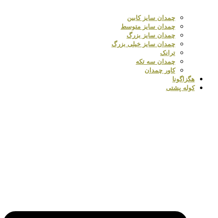
چمدان سایز کابین
چمدان سایز متوسط
چمدان سایز بزرگ
چمدان سایز خیلی بزرگ
ترانک
چمدان سه تکه
کاور چمدان
هگزاگونا
کوله پشتی