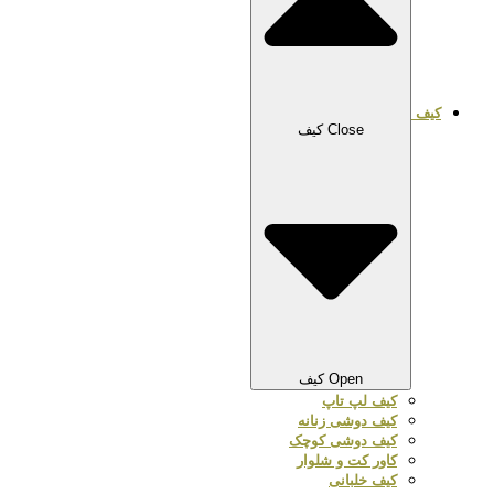
کیف
Close کیف
Open کیف
کیف لپ تاپ
کیف دوشی زنانه
کیف دوشی کوچک
کاور کت و شلوار
کیف خلبانی