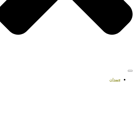
چمدان