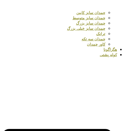
چمدان سایز کابین
چمدان سایز متوسط
چمدان سایز بزرگ
چمدان سایز خیلی بزرگ
ترانک
چمدان سه تکه
کاور چمدان
هگزاگونا
کوله پشتی