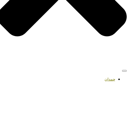
چمدان