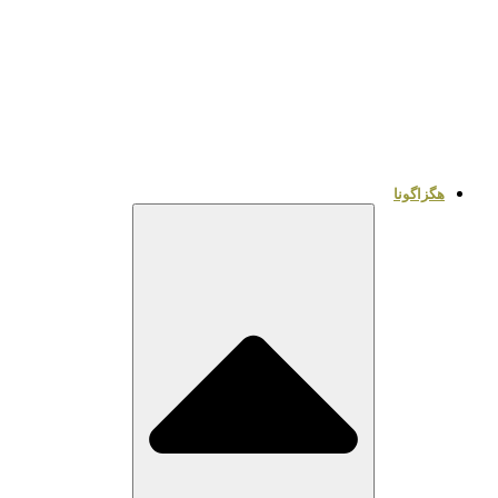
هگزاگونا