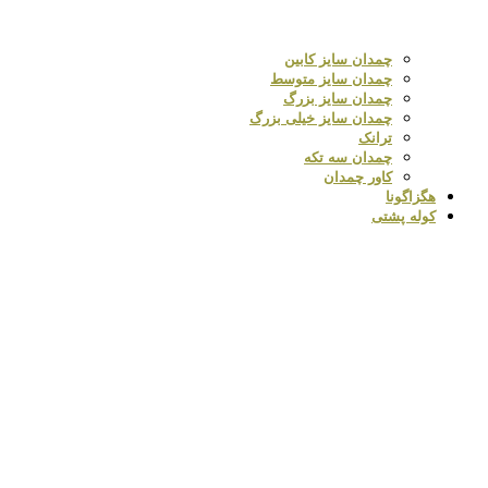
چمدان سایز کابین
چمدان سایز متوسط
چمدان سایز بزرگ
چمدان سایز خیلی بزرگ
ترانک
چمدان سه تکه
کاور چمدان
هگزاگونا
کوله پشتی