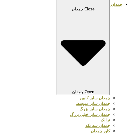
چمدان
Close چمدان
Open چمدان
چمدان سایز کابین
چمدان سایز متوسط
چمدان سایز بزرگ
چمدان سایز خیلی بزرگ
ترانک
چمدان سه تکه
کاور چمدان