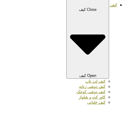
کیف
Close کیف
Open کیف
کیف لپ تاپ
کیف دوشی زنانه
کیف دوشی کوچک
کاور کت و شلوار
کیف خلبانی