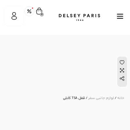
0
خانه
لوازم جانبی سفر
/
/ قفل TSA کابلی