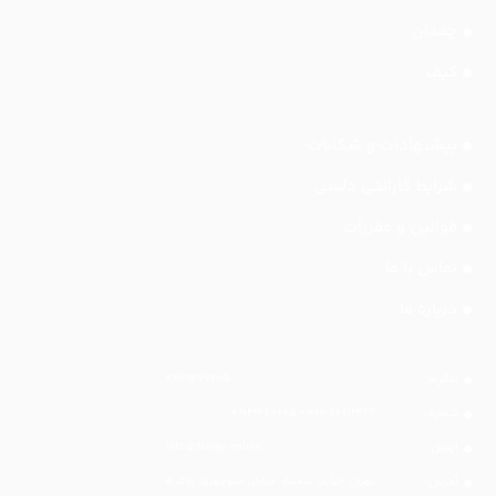
چمدان
کیف
پیشنهادات و شکایات
شرایط گارانتی دلسی
قوانین و مقررات
تماس با ما
درباره ما
تلگرام :
۰۹۱۲۹۲۷۷۶۸۵
شماره:
۰۲۱-۶۶۷۱۲۲۷۹ - ۰۹۱۲۹۲۷۷۶۸۵
ایمیل:
info@delsey.online
آدرس:
تهران، خیابان سعدی، خیابان منوچهری، پلاک ۵