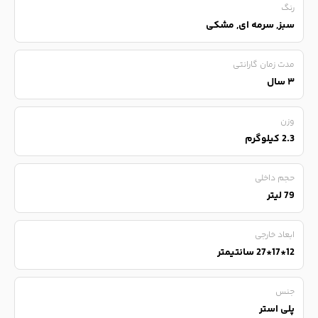
رنگ
سبز, سرمه ای, مشکی
مدت زمان گارانتی
۳ سال
وزن
2.3 کیلوگرم
حجم داخلی
79 لیتر
ابعاد خارجی
12*17*27 سانتیمتر
جنس
پلی استر