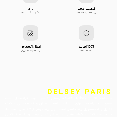
گارانتی اصالت
7 روز
برای تمامی محصولات
امکان بازگشت کالا
100% اصالت
ارسال اکسپرس
ضمانت کالا
به تمام نقاط ایران
DELSEY PARIS
وبسایت Delsey.online نماینده رسمی دلسی، برند فرانسوی است
همواره همراه شما برای انتخاب مناسب چمدان و کوله پشتی و کیف
اداری و اکسسوری برند دلسی است. این برند بیش از ۷۰ سال است که
در صنعت کیف و کوله پشتی و چمدان فعال بوده و با به کارگیری