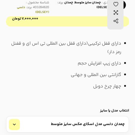
دسته بندی :
چمدان سایز متوسط
,
چمدان
برند:
شناسه محصول :
دلسی (DELSEY)
403284820
برند:
دلسی
(DELSEY)
۷,۰۰۰,۰۰۰
تومان
قیمت :
دارای قفل ترکیبی(دارای قفل بین المللی تی اس ای و قفنل
رمز دار)
دارای زیپ افزایش حجم
گارانتی بین المللی و جهانی
چهار چرخ دوبل
انتخاب مدل یا سایز