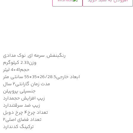
افزودن به سبد خرید
مشخصات
رنگ
بنفش, سرمه ای, نوک مدادی
وزن
2.33 کیلوگرم
حجم
41+4 لیتر
ابعاد خارجی
26/28.5*35*55 سانتی متر
مدت زمان گارانتی
۲ سال
جنس
پلی پروپیلن
زیپ افزایش حجم
دارد
زیپ ضد سرقت
ندارد
تعداد چرخ
۴ چرخ دوبل
تعداد فضای اصلی
۲
ترکینگ کد
ندارد