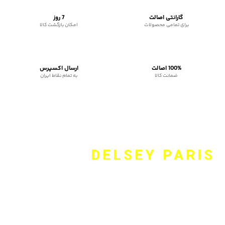
گارانتی اصالت
7 روز
برای تمامی محصولات
امکان بازگشت کالا
100% اصالت
ارسال اکسپرس
ضمانت کالا
به تمام نقاط ایران
DELSEY PARIS
وبسایت Delsey.online نماینده رسمی دلسی، برند فرانسوی است
همواره همراه شما برای انتخاب مناسب چمدان و کوله پشتی و کیف
اداری و اکسسوری برند دلسی است. این برند بیش از ۷۰ سال است که
در صنعت کیف و کوله پشتی و چمدان فعال بوده و با به کارگیری
طرح‌های منحصر به فرد و بالا نگه داشتن کیفیت محصولات، همواره
سعی بر حفظ جایگاه خود برای اول بودن در محصولات سفر را داشته