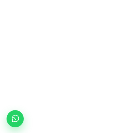
تلگرام :
۰۹۱۲۹۲۷۷۶۸۵
شماره:
۰۲۱-۶۶۷۱۲۲۷۹ - ۰۹۱۲۹۲۷۷۶۸۵
ایمیل:
info@delsey.online
آدرس:
تهران، خیابان سعدی، خیابان منوچهری،
پلاک ۵