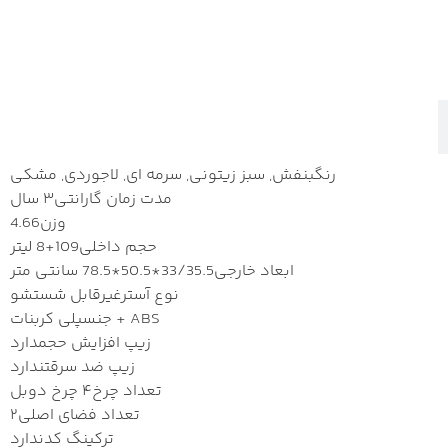
رنگ
بنفش, سبز زیتونی, سرمه ای, لاجوردی, مشکی
مدت زمان گارانتی
۳ سال
وزن
4.66
حجم داخلی
109+8 لیتر
ابعاد خارجی
33/35.5*50.5*78.5 سانتی متر
نوع آستر
غیرقابل شستشو
پلی کربنات + ABS
جنس
زیپ افزایش حجم
دارد
زیپ ضد سرقت
ندارد
تعداد چرخ
۴ چرخ دوبل
تعداد فضای اصلی
۲
ترکینگ کد
ندارد