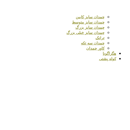
چمدان سایز کابین
چمدان سایز متوسط
چمدان سایز بزرگ
چمدان سایز خیلی بزرگ
ترانک
چمدان سه تکه
کاور چمدان
هگزاگونا
کوله پشتی