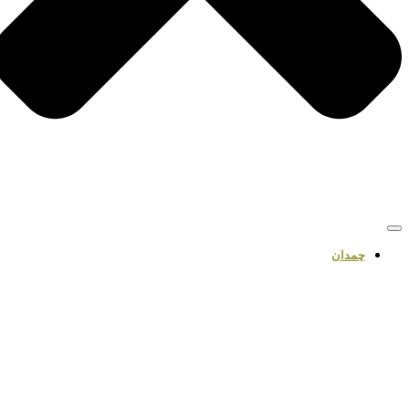
چمدان