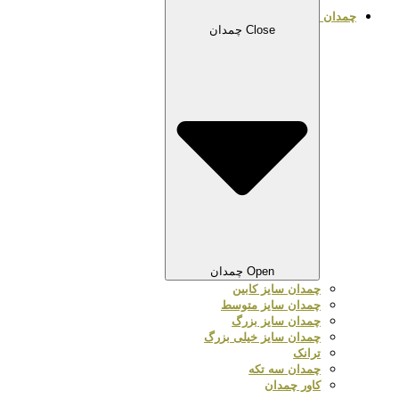
چمدان
Close چمدان
Open چمدان
چمدان سایز کابین
چمدان سایز متوسط
چمدان سایز بزرگ
چمدان سایز خیلی بزرگ
ترانک
چمدان سه تکه
کاور چمدان