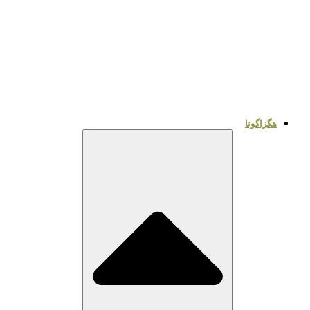
هگزاگونا