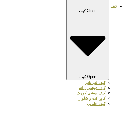
کیف
Close کیف
Open کیف
کیف لپ تاپ
کیف دوشی زنانه
کیف دوشی کوچک
کاور کت و شلوار
کیف خلبانی