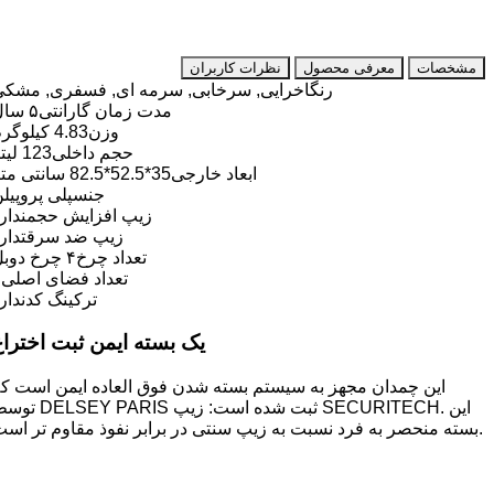
مشخصات
معرفی محصول
نظرات کاربران
رنگ
اخرایی, سرخابی, سرمه ای, فسفری, مشکی
مدت زمان گارانتی
۵ سال
وزن
4.83 کیلوگرم
حجم داخلی
123 لیتر
ابعاد خارجی
35*52.5*82.5 سانتی متر
جنس
پلی پروپیلن
زیپ افزایش حجم
ندارد
زیپ ضد سرقت
دارد
تعداد چرخ
۴ چرخ دوبل
تعداد فضای اصلی
۲
ترکینگ کد
ندارد
یک بسته ایمن ثبت اختراع
این چمدان مجهز به سیستم بسته شدن فوق العاده ایمن است که
این
توسط DELSEY PARIS ثبت شده است: زیپ SECURITECH.
بسته منحصر به فرد نسبت به زیپ سنتی در برابر نفوذ مقاوم تر است.