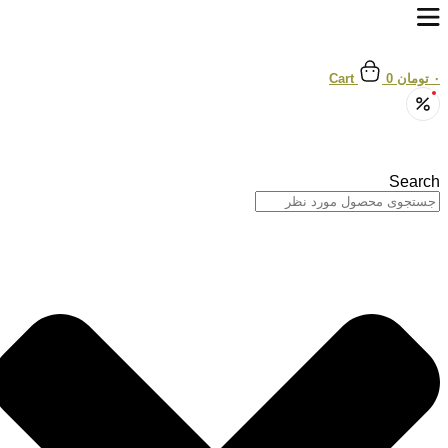
پرش
به
محتوا
۰
تومان
0
Cart
Search