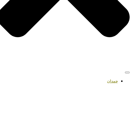
چمدان