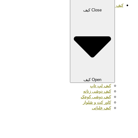
کیف
Close کیف
Open کیف
کیف لپ تاپ
کیف دوشی زنانه
کیف دوشی کوچک
کاور کت و شلوار
کیف خلبانی