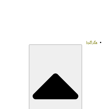
هگزاگونا