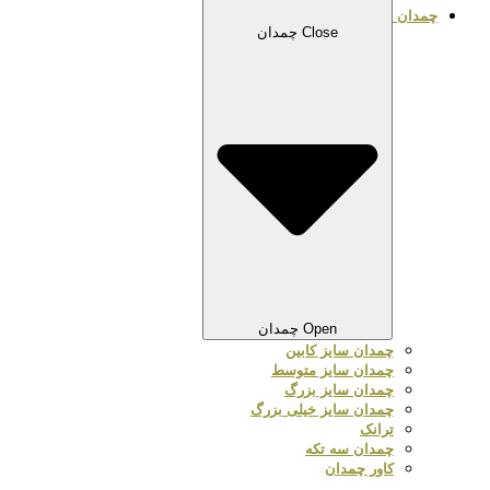
چمدان
Close چمدان
Open چمدان
چمدان سایز کابین
چمدان سایز متوسط
چمدان سایز بزرگ
چمدان سایز خیلی بزرگ
ترانک
چمدان سه تکه
کاور چمدان