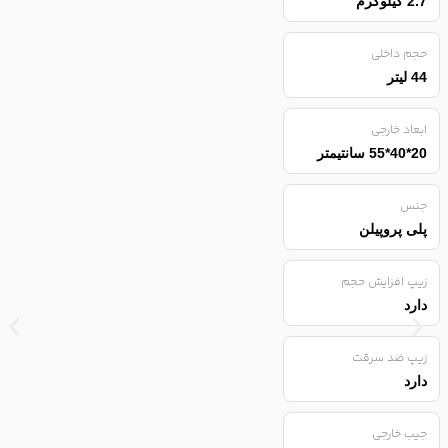
2.7 کیلوگرم
حجم داخلی
44 لیتر
ابعاد خارجی
20*40*55 سانتیمتر
جنس
پلی پروپیلن
زیپ افزایش حجم
دارد
زیپ ضد سرقت
دارد
جیب خارجی