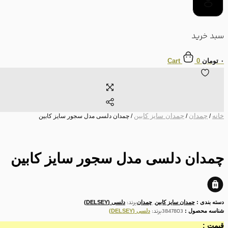
سبد خرید
۰
تومان
0
Cart
خانه
چمدان
چمدان سایز کابین
/
/
/ چمدان دلسی مدل سجور سایز کابین
چمدان دلسی مدل سجور سایز کابین
,
برند:
دسته بندی :
چمدان سایز کابین
چمدان
دلسی (DELSEY)
3847803
برند:
شناسه محصول :
دلسی (DELSEY)
قیمت :