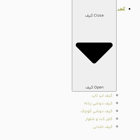
کیف
Close کیف
Open کیف
کیف لپ تاپ
کیف دوشی زنانه
کیف دوشی کوچک
کاور کت و شلوار
کیف خلبانی