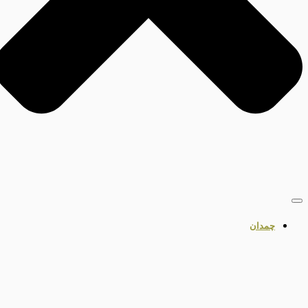
چمدان