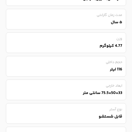
مدت زمان گارانتی
۵ سال
وزن
4.77 کیلوگرم
حجم داخلی
116 لیتر
ابعاد خارجی
33*50*75.5 سانتی متر
نوع آستر
قابل شستشو