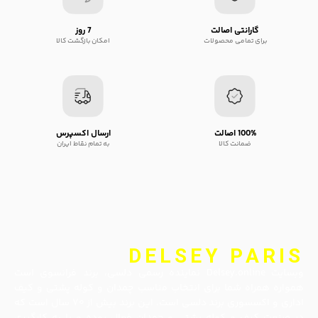
گارانتی اصالت
7 روز
برای تمامی محصولات
امکان بازگشت کالا
100% اصالت
ارسال اکسپرس
ضمانت کالا
به تمام نقاط ایران
DELSEY PARIS
وبسایت Delsey.online نماینده رسمی دلسی، برند فرانسوی است
همواره همراه شما برای انتخاب مناسب چمدان و کوله پشتی و کیف
اداری و اکسسوری برند دلسی است. این برند بیش از ۷۰ سال است که
در صنعت کیف و کوله پشتی و چمدان فعال بوده و با به کارگیری