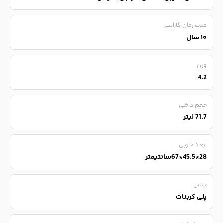
مدت زمان گارانتی
۱۰ سال
وزن
4.2
حجم داخلی
71.7 لیتر
ابعاد خارجی
28*45.5*67سانتیمتر
جنس
پلی کربنات