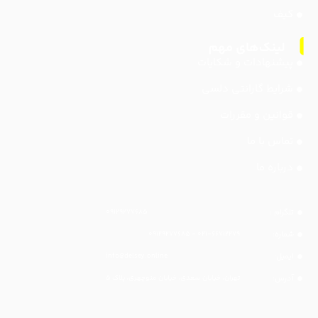
کیف
پیشنهادات و شکایات
شرایط گارانتی دلسی
قوانین و مقررات
تماس با ما
درباره ما
تلگرام :
۰۹۱۲۹۲۷۷۶۸۵
شماره:
۰۲۱-۶۶۷۱۲۲۷۹ - ۰۹۱۲۹۲۷۷۶۸۵
ایمیل:
info@delsey.online
آدرس:
تهران، خیابان سعدی، خیابان منوچهری، پلاک ۵