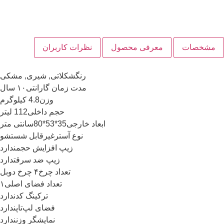
مشخصات
معرفی محصول
نظرات کاربران
رنگ
شکلاتی, شیری, مشکی
مدت زمان گارانتی
۱۰ سال
وزن
4.8 کیلوگرم
حجم داخلی
112 لیتر
ابعاد خارجی
35*53*80سانتی متر
نوع آستر
غیرقابل شستشو
زیپ افزایش حجم
ندارد
زیپ ضد سرقت
دارد
تعداد چرخ
۴ چرخ دوبل
تعداد فضای اصلی
۱
ترکینگ کد
ندارد
فضای لپ‌تاپ
ندارد
نمایشگر وزن
ندارد