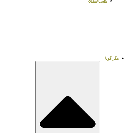
کاور چمدان
هگزاگونا