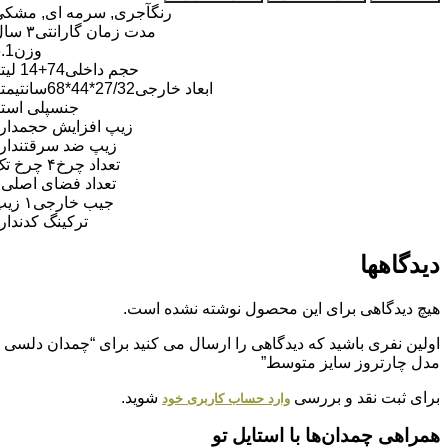
رنگ
آجری, سرمه ای, مشکی
مدت زمان گارانتی
۳ سال
وزن
3.1
حجم داخلی
74+14 لیتر
ابعاد خارجی
27/32*44*68سانتیمتر
جنس
پلی استر
زیپ افزایش حجم
دارد
زیپ ضد سرقت
ندارد
تعداد چرخ
۴ چرخ تک
تعداد فضای اصلی
۱
جیب خارجی
۱ زیپ
ترکینگ کد
ندارد
دیدگاهها
هیچ دیدگاهی برای این محصول نوشته نشده است.
اولین نفری باشید که دیدگاهی را ارسال می کنید برای “چمدان دلسی
مدل چارتروز سایز متوسط”
برای ثبت نقد و بررسی
شوید.
وارد حساب کاربری خود
همراهی چمدان‌ها با استایل تو