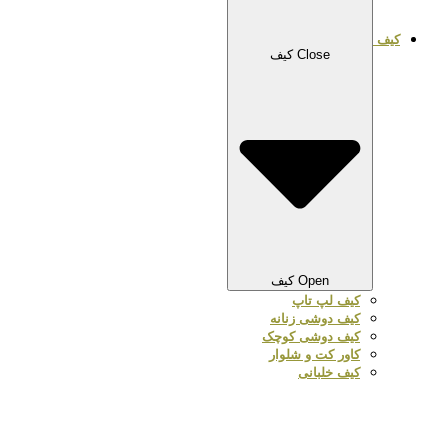
کیف
Close کیف
Open کیف
کیف لپ تاپ
کیف دوشی زنانه
کیف دوشی کوچک
کاور کت و شلوار
کیف خلبانی