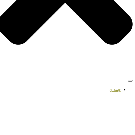
چمدان