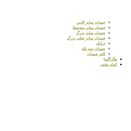
چمدان سایز کابین
چمدان سایز متوسط
چمدان سایز بزرگ
چمدان سایز خیلی بزرگ
ترانک
چمدان سه تکه
کاور چمدان
هگزاگونا
کوله پشتی