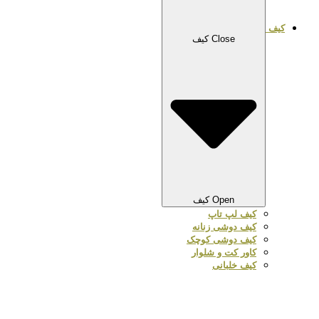
کیف
Close کیف
Open کیف
کیف لپ تاپ
کیف دوشی زنانه
کیف دوشی کوچک
کاور کت و شلوار
کیف خلبانی