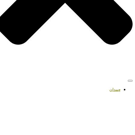
چمدان