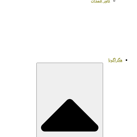
کاور چمدان
هگزاگونا