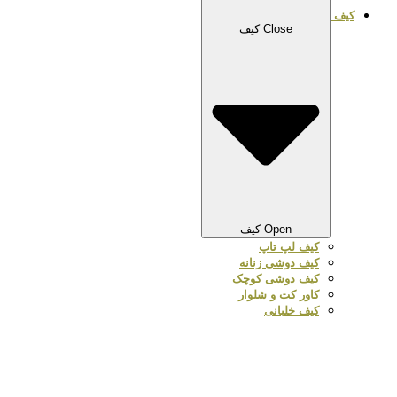
کیف
Close کیف
Open کیف
کیف لپ تاپ
کیف دوشی زنانه
کیف دوشی کوچک
کاور کت و شلوار
کیف خلبانی