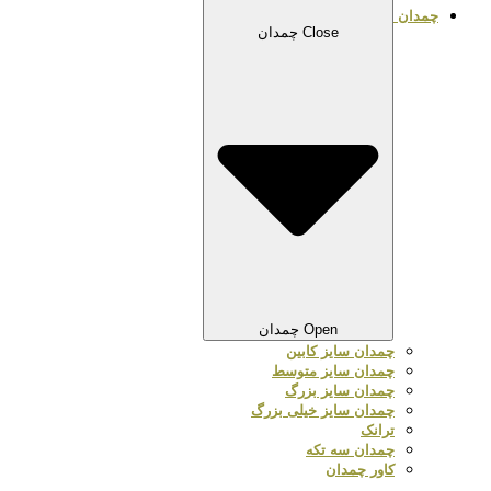
چمدان
Close چمدان
Open چمدان
چمدان سایز کابین
چمدان سایز متوسط
چمدان سایز بزرگ
چمدان سایز خیلی بزرگ
ترانک
چمدان سه تکه
کاور چمدان