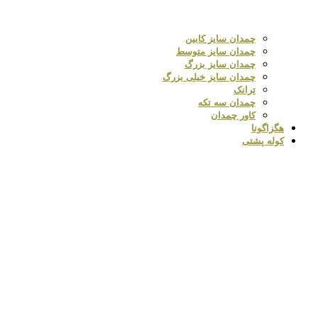
چمدان سایز کابین
چمدان سایز متوسط
چمدان سایز بزرگ
چمدان سایز خیلی بزرگ
ترانک
چمدان سه تکه
کاور چمدان
هگزاگونا
کوله پشتی