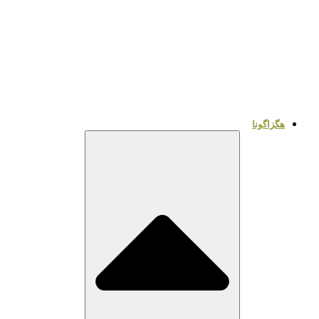
هگزاگونا