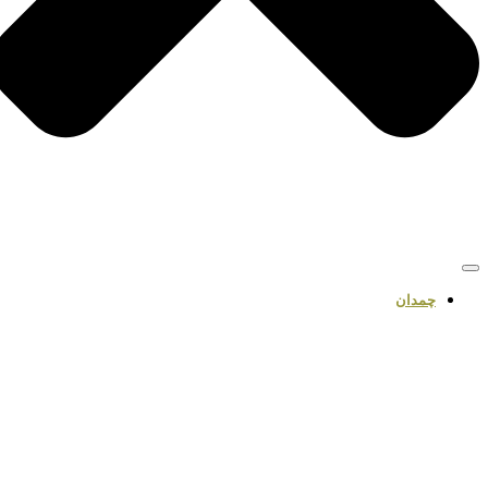
چمدان