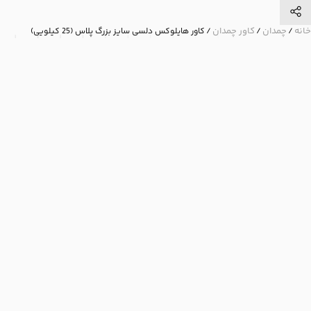
خانه
چمدان
کاور چمدان
/
/
/ کاور هایلوکس دلسی سایز بزرگ پلاس (25 کیلویی)