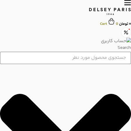
رش
ه
حتوا
۰
تومان
0
Cart
Search