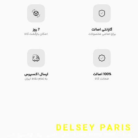
گارانتی اصالت
7 روز
برای تمامی محصولات
امکان بازگشت کالا
100% اصالت
ارسال اکسپرس
ضمانت کالا
به تمام نقاط ایران
DELSEY PARIS
وبسایت Delsey.online نماینده رسمی دلسی، برند فرانسوی است