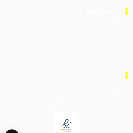
پیشنهادات و شکایات
شرایط گارانتی دلسی
قوانین و مقررات
تماس با ما
درباره ما
تلگرام :
۰۹۱۲۹۲۷۷۶۸۵
شماره:
۰۲۱-۶۶۷۱۲۲۷۹ - ۰۹۱۲۹۲۷۷۶۸۵
ایمیل:
info@delsey.online
آدرس:
تهران، خیابان سعدی، خیابان منوچهری، پلاک ۵