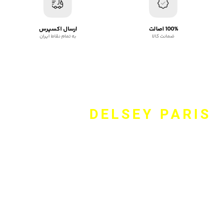
100% اصالت
ارسال اکسپرس
ضمانت کالا
به تمام نقاط ایران
DELSEY PARIS
وبسایت Delsey.online نماینده رسمی دلسی، برند فرانسوی است
همواره همراه شما برای انتخاب مناسب چمدان و کوله پشتی و کیف
اداری و اکسسوری برند دلسی است. این برند بیش از ۷۰ سال است که
در صنعت کیف و کوله پشتی و چمدان فعال بوده و با به کارگیری
طرح‌های منحصر به فرد و بالا نگه داشتن کیفیت محصولات، همواره
سعی بر حفظ جایگاه خود برای اول بودن در محصولات سفر را داشته
است. جهت دریافت مشاوره رایگان از طریق راه‌های ارتباطی موجود با ما
تماس بگیرید.