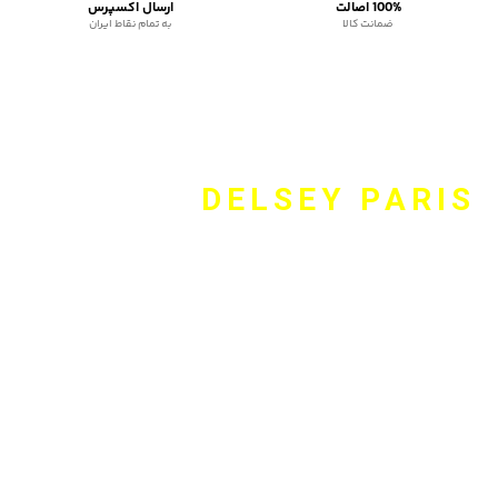
100% اصالت
ارسال اکسپرس
ضمانت کالا
به تمام نقاط ایران
DELSEY PARIS
وبسایت Delsey.online نماینده رسمی دلسی، برند فرانسوی است
همواره همراه شما برای انتخاب مناسب چمدان و کوله پشتی و کیف
اداری و اکسسوری برند دلسی است. این برند بیش از ۷۰ سال است که
در صنعت کیف و کوله پشتی و چمدان فعال بوده و با به کارگیری
طرح‌های منحصر به فرد و بالا نگه داشتن کیفیت محصولات، همواره
سعی بر حفظ جایگاه خود برای اول بودن در محصولات سفر را داشته
است. جهت دریافت مشاوره رایگان از طریق راه‌های ارتباطی موجود با ما
تماس بگیرید.