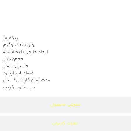
مشخصات
رنگ
قرمز
وزن
0.7 کیلوگرم
ابعاد خارجی
17*31.5*43
حجم
22لیتر
جنس
پلی استر
فضای لپ‌تاپ
دارد
مدت زمان گارانتی
۳ سال
جیب خارجی
۱ زیپ
معرفی محصول
نظرات کاربران