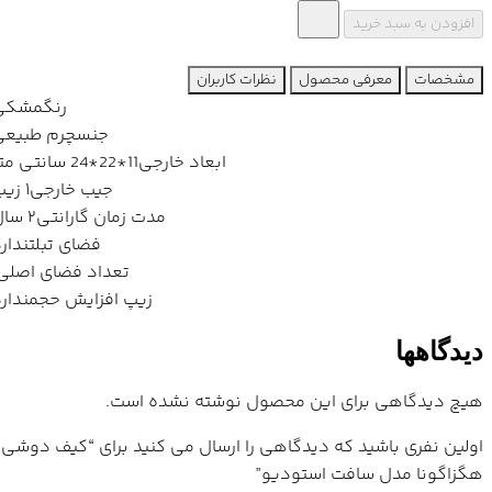
افزودن به سبد خرید
مشخصات
معرفی محصول
نظرات کاربران
رنگ
مشکی
جنس
چرم طبیعی
ابعاد خارجی
11*22*24 سانتی متر
جیب خارجی
۱ زیپ
مدت زمان گارانتی
۲ سال
فضای تبلت
ندارد
تعداد فضای اصلی
۱
زیپ افزایش حجم
ندارد
دیدگاهها
هیچ دیدگاهی برای این محصول نوشته نشده است.
اولین نفری باشید که دیدگاهی را ارسال می کنید برای “کیف دوشی
هگزاگونا مدل سافت استودیو”