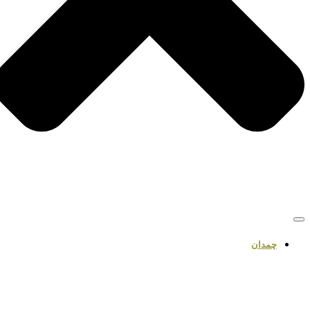
چمدان