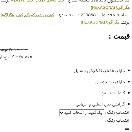
کد محصول
229858
دسته بندی :
,
,
برند:
کیف دوشی کوچک
کیف
هگزاگونا
هگزاگونا (HEXAGONA)
شناسه محصول :
229858
دسته بندی :
,
,
کیف دوشی کوچک
کیف
هگزاگونا
برند:
هگزاگونا (HEXAGONA)
قیمت :
۱۷,۹۰۰,۰۰۰
تومان
۱۴,۳۲۰,۰۰۰
تومان
دارای فضای تفکیکی وسایل
دارای بند دوشی
کاملا ضد نفوذ آب
گارانتی بین المللی و جهانی
انتخاب رنگ :
انتخاب رنگ :