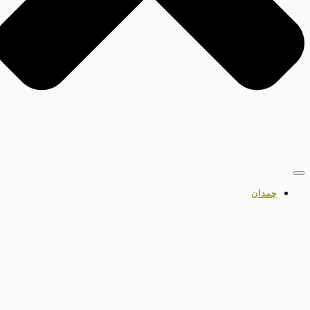
چمدان