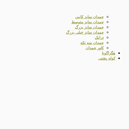
چمدان سایز کابین
چمدان سایز متوسط
چمدان سایز بزرگ
چمدان سایز خیلی بزرگ
ترانک
چمدان سه تکه
کاور چمدان
هگزاگونا
کوله پشتی