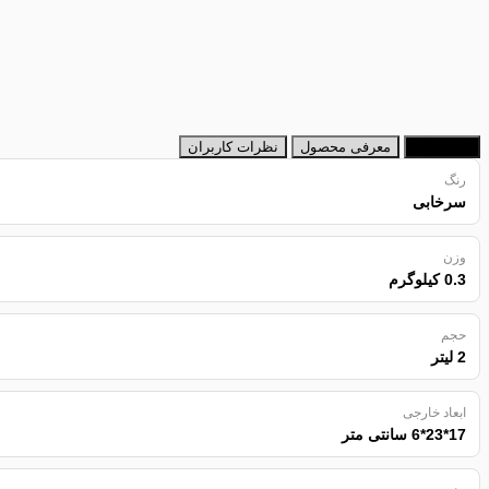
مشخصات
معرفی محصول
نظرات کاربران
رنگ
سرخابی
وزن
0.3 کیلوگرم
حجم
2 لیتر
ابعاد خارجی
17*23*6 سانتی متر