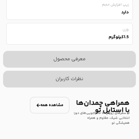
زیپ افزایش حجم
دارد
وزن
1.5کیلوگرم
معرفی محصول
نظرات کاربران
همراهی چمدان‌ها
مشاهده همه
با استایل تو
از سفرهای روزمره تا ماجراجویی‌های دور؛
انتخابی شیک، مقاوم و همراه
همیشگی تو.