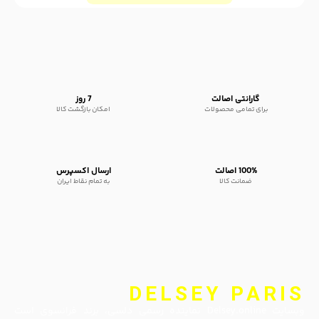
گارانتی اصالت
7 روز
برای تمامی محصولات
امکان بازگشت کالا
100% اصالت
ارسال اکسپرس
ضمانت کالا
به تمام نقاط ایران
DELSEY PARIS
وبسایت Delsey.online نماینده رسمی دلسی، برند فرانسوی است