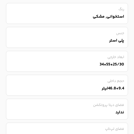
رنگ
استخوانی, مشکی
جنس
پلی استر
ابعاد خارجی
25/30*55*34
حجم داخلی
46.8+9.4لیتر
فضای دیتا پروتکشن
ندارد
فضای لپ‌تاپ