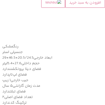
افزودن به سبد خرید
مشخصات
رنگ
مشکی
جنس
پلی استر
ابعاد خارجی
20.5/24.5*46.5*29
حجم داخلی
27.6+5.4لیتر
فضای دیتا پروتکشن
ندارد
فضای لپ‌تاپ
دارد
جیب خارجی
۱ زیپ
مدت زمان گارانتی
۵ سال
فضای تبلت
ندارد
تعداد فضای اصلی
۲
ترکینگ کد
ندارد