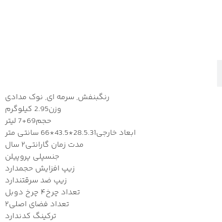
رنگ
بنفش, سرمه ای, نوک مدادی
وزن
2.95 کیلوگرم
حجم
69+7 لیتر
ابعاد خارجی
28.5.31*43.5*66 سانتی متر
مدت زمان گارانتی
۲ سال
جنس
پلی پروپیلن
زیپ افزایش حجم
دارد
زیپ ضد سرقت
ندارد
تعداد چرخ
۴ چرخ دوبل
تعداد فضای اصلی
۲
ترکینگ کد
ندارد