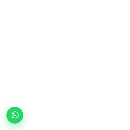
تلگرام :
۰۹۱۲۹۲۷۷۶۸۵
شماره:
۰۲۱-۶۶۷۱۲۲۷۹ - ۰۹۱۲۹۲۷۷۶۸۵
ایمیل:
info@delsey.online
آدرس:
تهران، خیابان سعدی، خیابان منوچهری،
پلاک ۵