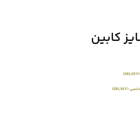
ز کابین
)
لسی (DELSEY)