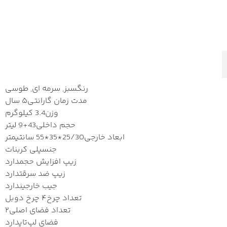
رنگ
سبز, سرمه ای, طوسی
مدت زمان گارانتی
۵ سال
وزن
3.4 کیلوگرم
حجم داخلی
43+9 لیتر
ابعاد خارجی
25/30*35*55 سانتیمتر
جنس
پلی کربنات
زیپ افزایش حجم
دارد
زیپ ضد سرقت
دارد
جیب خارجی
ندارد
تعداد چرخ
۴ چرخ دوبل
تعداد فضای اصلی
۲
فضای لپ‌تاپ
دارد