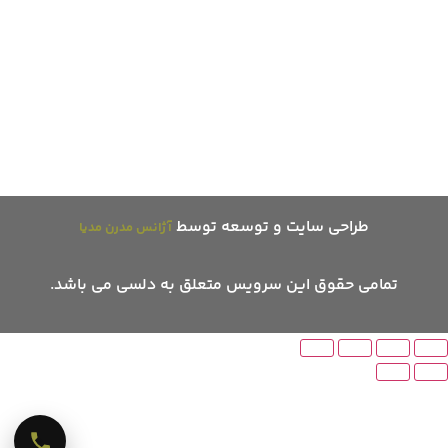
شماره:
۰۲۱-۶۶۷۱۲۲۷۹ - ۰۹۱۲۹۲۷۷۶۸۵
ایمیل:
info@delsey.online
آدرس:
تهران، خیابان سعدی، خیابان منوچهری، پلاک ۵
طراحی سایت و توسعه توسط
آژانس مدرن مدیا
تمامی حقوق این سرویس متعلق به دلسی می باشد.