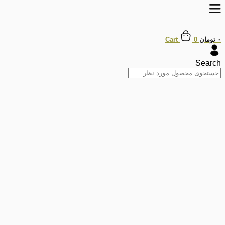
پرش
به
محتوا
۰
تومان
0
Cart
Search