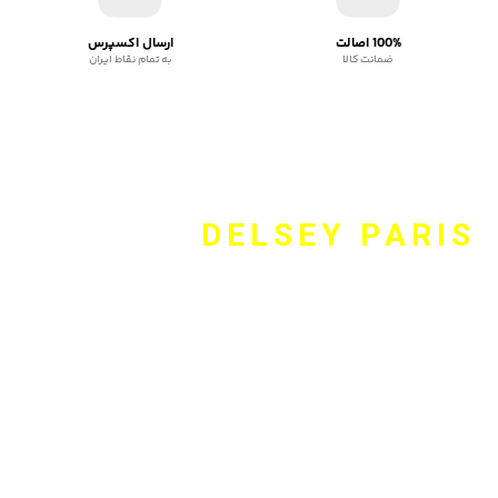
100% اصالت
ارسال اکسپرس
ضمانت کالا
به تمام نقاط ایران
DELSEY PARIS
وبسایت Delsey.online نماینده رسمی دلسی، برند فرانسوی است
همواره همراه شما برای انتخاب مناسب چمدان و کوله پشتی و کیف
اداری و اکسسوری برند دلسی است. این برند بیش از ۷۰ سال است که
در صنعت کیف و کوله پشتی و چمدان فعال بوده و با به کارگیری
طرح‌های منحصر به فرد و بالا نگه داشتن کیفیت محصولات، همواره
سعی بر حفظ جایگاه خود برای اول بودن در محصولات سفر را داشته
است. جهت دریافت مشاوره رایگان از طریق راه‌های ارتباطی موجود با ما
تماس بگیرید.