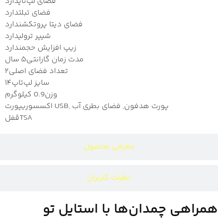
فضای لپ‌تاپ
دارد
فضای تبلت
دارد
فضای دیتا پروتکشن
دارد
شیپر ترولی
دارد
زیپ افزایش حجم
ندارد
مدت زمان گارانتی
۵ سال
تعداد فضای اصلی
۲
سایز لپ‌تاپ
۱۴
وزن
0.9 کیلوگرم
پورت USB, پورت هدفون, فضای بطری آب
اکسسوری
TSA
قفل
معرفی محصول
نظرات کاربران
همراهی چمدان‌ها با استایل تو