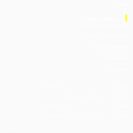
کیف
پیشنهادات و شکایات
شرایط گارانتی دلسی
قوانین و مقررات
تماس با ما
درباره ما
تلگرام :
۰۹۱۲۹۲۷۷۶۸۵
شماره:
۰۲۱-۶۶۷۱۲۲۷۹ - ۰۹۱۲۹۲۷۷۶۸۵
ایمیل:
info@delsey.online
آدرس:
تهران، خیابان سعدی، خیابان منوچهری، پلاک ۵