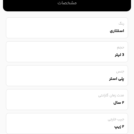
مشخصات
رنگ
استتاری
حجم
3 لیتر
جنس
پلی استر
مدت زمان گارانتی
۲ سال
جیب خارجی
۲ زیپ