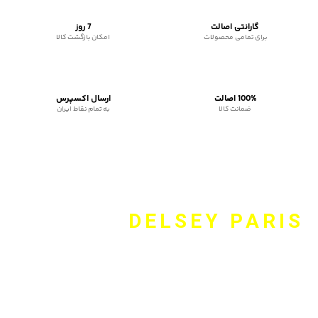
گارانتی اصالت
7 روز
برای تمامی محصولات
امکان بازگشت کالا
100% اصالت
ارسال اکسپرس
ضمانت کالا
به تمام نقاط ایران
DELSEY PARIS
وبسایت Delsey.online نماینده رسمی دلسی، برند فرانسوی است
همواره همراه شما برای انتخاب مناسب چمدان و کوله پشتی و کیف
اداری و اکسسوری برند دلسی است. این برند بیش از ۷۰ سال است که
در صنعت کیف و کوله پشتی و چمدان فعال بوده و با به کارگیری
طرح‌های منحصر به فرد و بالا نگه داشتن کیفیت محصولات، همواره
سعی بر حفظ جایگاه خود برای اول بودن در محصولات سفر را داشته