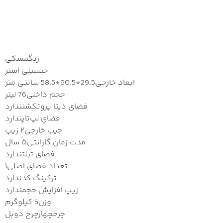
مشخصات
رنگ
مشکی
جنس
پلی استر
ابعاد خارجی
29.5*60.5*58.5 سانتی متر
حجم داخلی
76 لیتر
فضای دیتا پروتکشن
ندارد
فضای لپ‌تاپ
ندارد
جیب خارجی
۲ زیپ
مدت زمان گارانتی
۵ سال
فضای تبلت
ندارد
تعداد فضای اصلی
۱
ترکینگ کد
ندارد
زیپ افزایش حجم
ندارد
وزن
5 کیلوگرم
چرخ
چهارچرخ دوبل