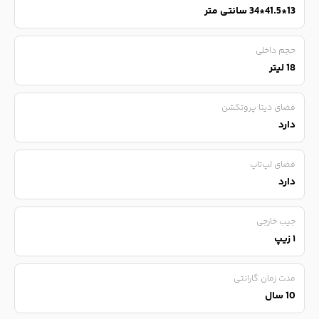
13*41.5*34 سانتی متر
حجم داخلی
18 لیتر
فضای دیتا پروتکشن
دارد
فضای لپ‌تاپ
دارد
جیب خارجی
۱ زیپ
مدت زمان گارانتی
10 سال