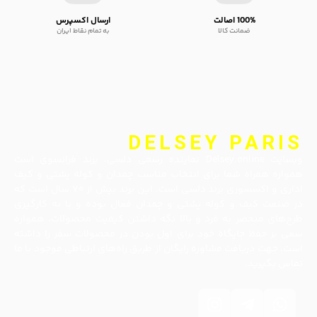
100% اصالت
ارسال اکسپرس
ضمانت کالا
به تمام نقاط ایران
DELSEY PARIS
وبسایت Delsey.online نماینده رسمی دلسی، برند فرانسوی است
همواره همراه شما برای انتخاب مناسب چمدان و کوله پشتی و کیف
اداری و اکسسوری برند دلسی است. این برند بیش از ۷۰ سال است که
در صنعت کیف و کوله پشتی و چمدان فعال بوده و با به کارگیری
طرح‌های منحصر به فرد و بالا نگه داشتن کیفیت محصولات، همواره
سعی بر حفظ جایگاه خود برای اول بودن در محصولات سفر را داشته
است. جهت دریافت مشاوره رایگان از طریق راه‌های ارتباطی موجود با ما
تماس بگیرید.